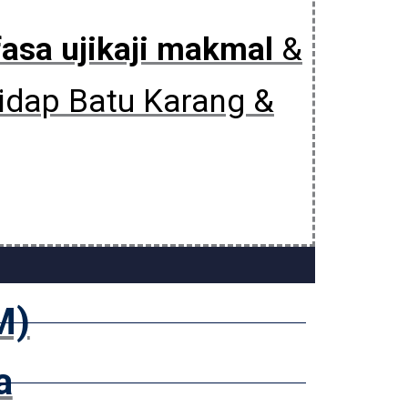
fasa ujikaji makmal
&
hidap Batu Karang &
M)
a