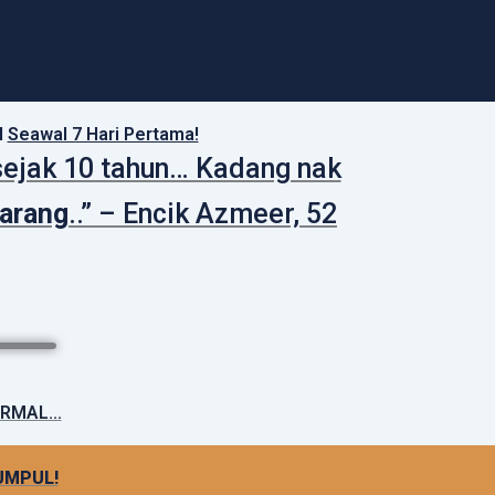
l
Seawal 7 Hari Pertama!
sejak 10 tahun… Kadang nak
karang
..” – Encik Azmeer, 52
RMAL...
UMPUL!