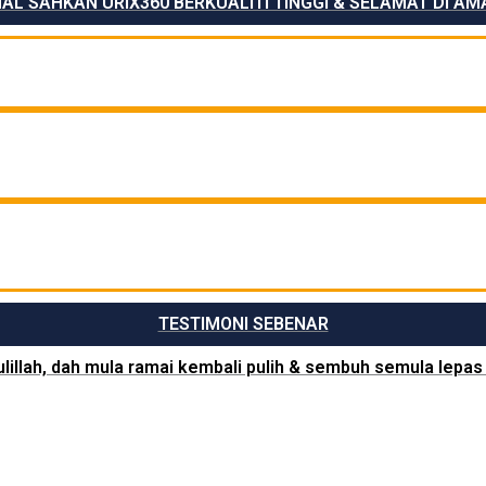
L SAHKAN URIX360 BERKUALITI TINGGI & SELAMAT DI A
TESTIMONI SEBENAR
lillah, dah mula ramai kembali pulih & sembuh semula lepas