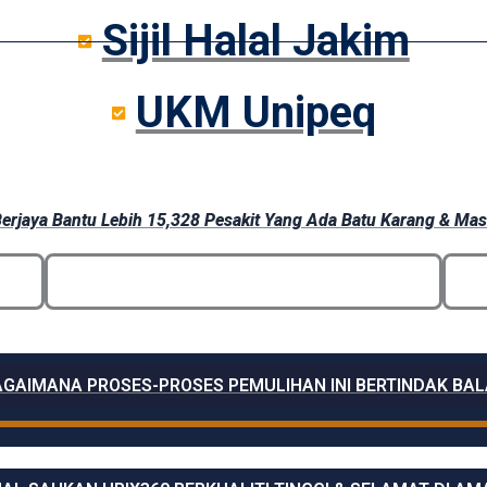
Sijil Halal Jakim
UKM Unipeq
rjaya Bantu Lebih 15,328 Pesakit Yang Ada Batu Karang & Mas
GAIMANA PROSES-PROSES PEMULIHAN INI BERTINDAK BA