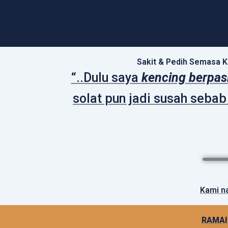
Sakit & Pedih Semasa K
“..Dulu saya
kencing berpas
solat pun jadi susah seba
Kami n
RAMAI