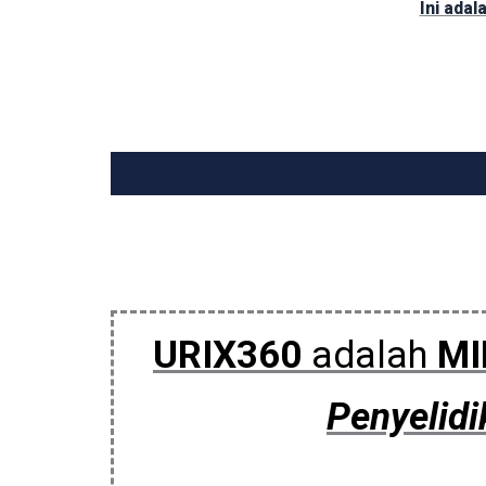
Ini ada
URIX360
adalah
MI
Penyelid